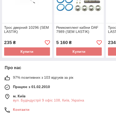
Трос дверний 10296 (SEM
Ремкомплект кабіни DAF
Трос
LASTIK)
7989 (SEM LASTIK)
LAST
235
5 160
234
₴
₴
Купити
Купити
Про нас
97% позитивних з 103 відгуків за рік
Працює з 01.02.2010
м. Київ
вул. Будіндустрії 9 офіс 108, Київ, Україна
Контакти