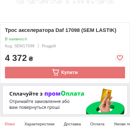
Трос акселератора Daf 17098 (SEM LASTIK)
В наявності
Код: SEM17098
Роздріб
4 372
₴
Купити
Опис
Характеристики
Доставка
Оплата
Умови п