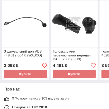
З'єднувальний дріт ABS
Головка ручки
Голо
449 812 004 0 (WABCO)
переключення передач
452
DAF 32388 (FEBI)
2 093
4 491
3 5
₴
₴
Купити
Купити
Про нас
97% позитивних з 103 відгуків за рік
Працює з 01.02.2010