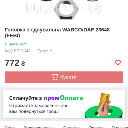
Головка з'єднувальна WABCO/DAF 23648
(FEBI)
В наявності
Код: FE23648
Роздріб
772
₴
Купити
Опис
Характеристики
Доставка
Оплата
Умови п