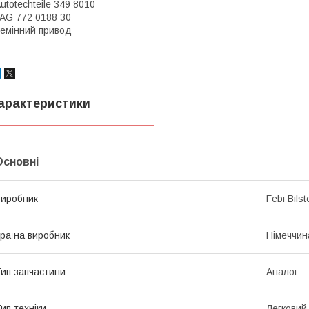
utotechteile 349 8010
AG 772 0188 30
емінний привод
арактеристики
Основні
иробник
Febi Bilst
раїна виробник
Німеччин
ип запчастини
Аналог
ип техніки
Легковий