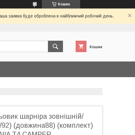
Кошик
 Ваша заявка буде оброблена в найближчий робочий день.
Кошик
овик шарніра зовнішній/
4/92) (довжина88) (комплект)
NIA T4 CAMPER,