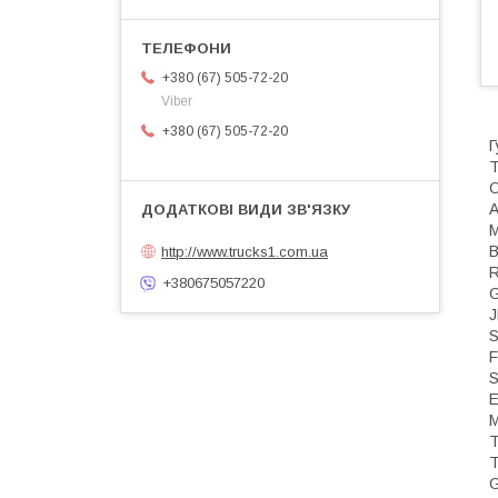
+380 (67) 505-72-20
Viber
+380 (67) 505-72-20
Г
T
О
M
http://www.trucks1.com.ua
R
+380675057220
S
F
S
M
T