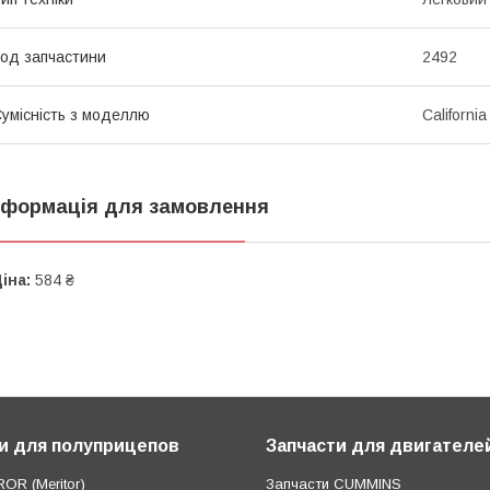
од запчастини
2492
умісність з моделлю
California
нформація для замовлення
іна:
584 ₴
и для полуприцепов
Запчасти для двигателе
OR (Meritor)
Запчасти CUMMINS