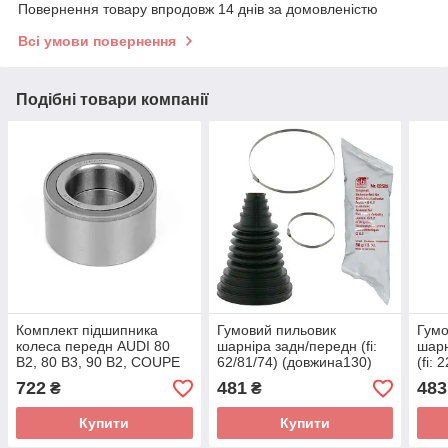
Повернення товару впродовж 14 днів за домовленістю
Всі умови повернення
Подібні товари компанії
Комплект підшипника
Гумовий пильовик
Гумо
колеса передн AUDI 80
шарніра задн/передн (fi:
шарн
B2, 80 B3, 90 B2, COUPE
62/81/74) (довжина130)
(fi:
B2 VW GOLF II, GOLF III,
(комплект) AUDI 100 C2,
(ком
722
481
483
₴
₴
JETTA II, PASSAT
100 C3, 100 C4, 80
B3 V
2.3 
Купити
Купити