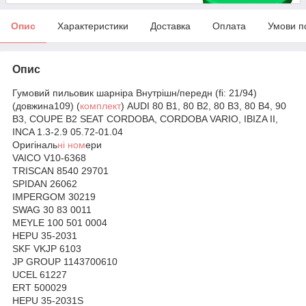
Опис
Характеристики
Доставка
Оплата
Умови п
Опис
Гумовий пильовик шарніра Внутрішн/передн (fi: 21/94)
(довжина109) (
комплект
) AUDI 80 B1, 80 B2, 80 B3, 80 B4, 90
B3, COUPE B2 SEAT CORDOBA, CORDOBA VARIO, IBIZA II,
INCA 1.3-2.9 05.72-01.04
Оригіналь
ні ном
ери
VAICO V10-6368
TRISCAN 8540 29701
SPIDAN 26062
IMPERGOM 30219
SWAG 30 83 0011
MEYLE 100 501 0004
HEPU 35-2031
SKF VKJP 6103
JP GROUP 1143700610
UCEL 61227
ERT 500029
HEPU 35-2031S