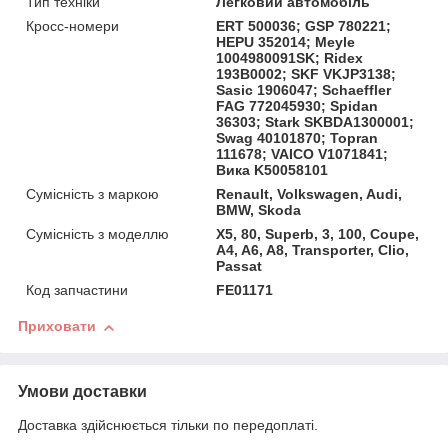
Тип техніки
Легковий автомобіль
Кросс-номери
ERT 500036; GSP 780221;
HEPU 352014; Meyle
1004980091SK; Ridex
193B0002; SKF VKJP3138;
Sasic 1906047; Schaeffler
FAG 772045930; Spidan
36303; Stark SKBDA1300001;
Swag 40101870; Topran
111678; VAICO V1071841;
Вика K50058101
Сумісність з маркою
Renault, Volkswagen, Audi,
BMW, Skoda
Сумісність з моделлю
X5, 80, Superb, 3, 100, Coupe,
A4, A6, A8, Transporter, Clio,
Passat
Код запчастини
FE01171
Приховати
Умови доставки
Доставка здійснюється тільки по передоплаті.