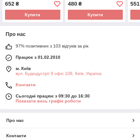
(комплект) AUDI A3, TT
(комплект) AUDI 100 C2,
(ком
652
480
551
₴
₴
SKODA OCTAVIA I,
100 C3, 100 C4, 80
B2, 
COU
Купити
Купити
Про нас
97% позитивних з 103 відгуків за рік
Працює з 01.02.2010
м. Київ
вул. Будіндустрії 9 офіс 108, Київ, Україна
Контакти
Сьогодні працює з 09:30 до 16:30
Показати весь графік роботи
Про нас
Контакти