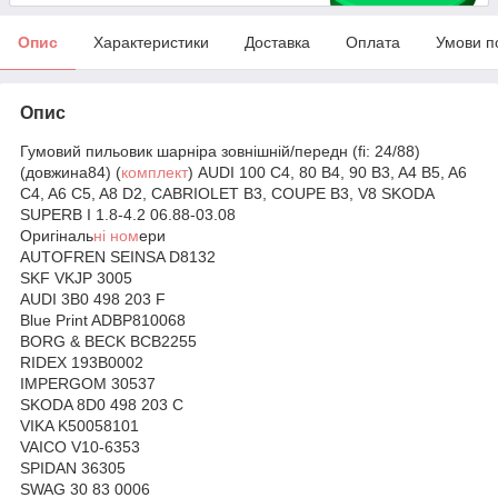
Опис
Характеристики
Доставка
Оплата
Умови п
Опис
Гумовий пильовик шарніра зовнішній/передн (fi: 24/88)
(довжина84) (
комплект
) AUDI 100 C4, 80 B4, 90 B3, A4 B5, A6
C4, A6 C5, A8 D2, CABRIOLET B3, COUPE B3, V8 SKODA
SUPERB I 1.8-4.2 06.88-03.08
Оригіналь
ні ном
ери
AUTOFREN SEINSA D8132
SKF VKJP 3005
AUDI 3B0 498 203 F
Blue Print ADBP810068
BORG & BECK BCB2255
RIDEX 193B0002
IMPERGOM 30537
SKODA 8D0 498 203 C
VIKA K50058101
VAICO V10-6353
SPIDAN 36305
SWAG 30 83 0006