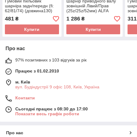
Гумовий пильовик
Шарнір приводного валу
Гумо
шарніра задн/передн (fi:
зовнішній Лівий/Прав
шарн
62/81/74) (довжина130)
(25z/25z/52мм) ALFA
зовні
(комплект) AUDI 100 C2,
ROMEO 145, 146, 155
(дов
481
1 286
311
₴
₴
100 C3, 100 C4, 80
FIAT BARCHETTA, BRAVA,
FOR
GRA
Купити
Купити
Про нас
97% позитивних з 103 відгуків за рік
Працює з 01.02.2010
м. Київ
вул. Будіндустрії 9 офіс 108, Київ, Україна
Контакти
Сьогодні працює з 08:30 до 17:00
Показати весь графік роботи
Про нас