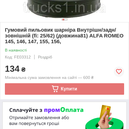
Гумовий пильовик шарніра Внутрішн/задн/
зовнішній (fi: 25/62) (довжина81) ALFA ROMEO
145, 146, 147, 155, 156,
В наявності
Код: FE03312
Роздріб
134
₴
Мінімальна сума замовлення на сайті — 600 ₴
Купити