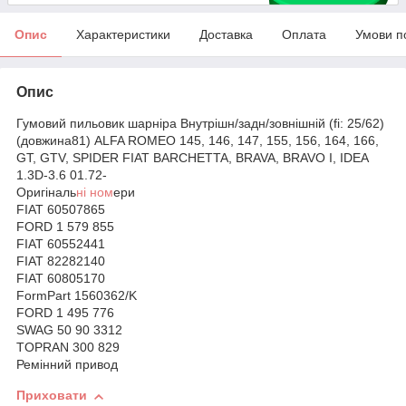
Опис
Характеристики
Доставка
Оплата
Умови п
Опис
Гумовий пильовик шарніра Внутрішн/задн/зовнішній (fi: 25/62)
(довжина81) ALFA ROMEO 145, 146, 147, 155, 156, 164, 166,
GT, GTV, SPIDER FIAT BARCHETTA, BRAVA, BRAVO I, IDEA
1.3D-3.6 01.72-
Оригіналь
ні ном
ери
FIAT 60507865
FORD 1 579 855
FIAT 60552441
FIAT 82282140
FIAT 60805170
FormPart 1560362/K
FORD 1 495 776
SWAG 50 90 3312
TOPRAN 300 829
Ремінний привод
Приховати