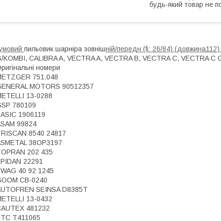
будь-який товар не п
Гумовий
пильовик шарніра зовніш
ній/передн (fi: 26/84) (довжина112
/KOMBI, CALIBRA A, VECTRA A, VECTRA B, VECTRA C, VECTRA C GT
ригінальні номери
METZGER 751.048
GENERAL MOTORS 90512357
ETELLI 13-0288
GSP 780109
ASIC 1906119
ASAM 99824
RISCAN 8540 24817
ASMETAL 38OP3197
TOPRAN 202 435
PIDAN 22291
WAG 40 92 1245
GOOM CB-0240
AUTOFREN SEINSA D8385T
ETELLI 13-0432
CAUTEX 481232
STC T411065