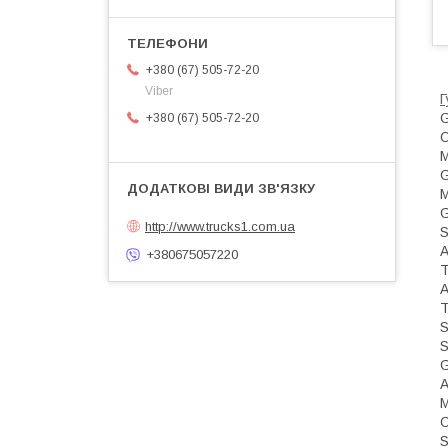
+380 (67) 505-72-20
Viber
G
+380 (67) 505-72-20
О
M
http://www.trucks1.com.ua
S
+380675057220
T
S
S
M