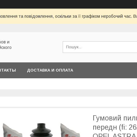
овлення та повідомлення, оскільки за її графіком неробочий час.
ков и
йского
НТАКТЫ
ДОСТАВКА И ОПЛАТА
Гумовий пиль
передн (fi: 2
OPEL ASTRA 