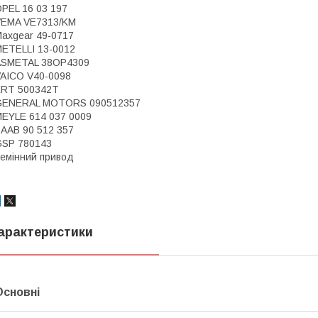
PEL 16 03 197
VEMA VE7313/KM
axgear 49-0717
ETELLI 13-0012
ASMETAL 38OP4309
AICO V40-0098
ERT 500342T
GENERAL MOTORS 090512357
EYLE 614 037 0009
AAB 90 512 357
GSP 780143
емінний привод
арактеристики
Основні