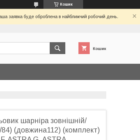
Кошик
 Ваша заявка буде оброблена в найближчий робочий день.
Кошик
овик шарніра зовнішній/
6/84) (довжина112) (комплект)
F, ASTRA G, ASTRA