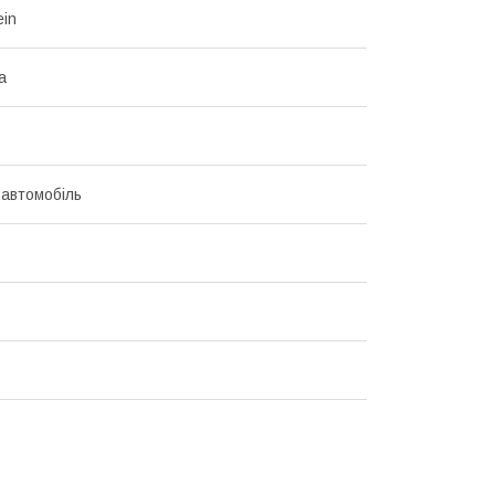
ein
а
 автомобіль