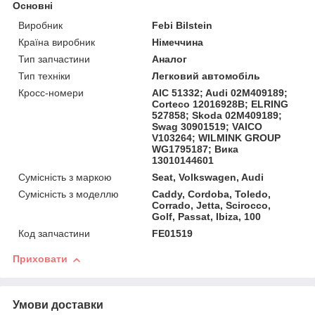
Основні
Виробник
Febi Bilstein
Країна виробник
Німеччина
Тип запчастини
Аналог
Тип техніки
Легковий автомобіль
Кросс-номери
AIC 51332; Audi 02M409189;
Corteco 12016928B; ELRING
527858; Skoda 02M409189;
Swag 30901519; VAICO
V103264; WILMINK GROUP
WG1795187; Вика
13010144601
Сумісність з маркою
Seat, Volkswagen, Audi
Сумісність з моделлю
Caddy, Cordoba, Toledo,
Corrado, Jetta, Scirocco,
Golf, Passat, Ibiza, 100
Код запчастини
FE01519
Приховати
Умови доставки