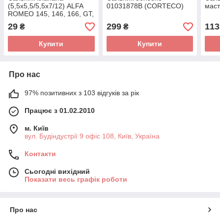
(5,5x5,5/5,5x7/12) ALFA
01031878B (CORTECO)
маст
ROMEO 145, 146, 166, GT,
GTV, SPIDER AUDI 100
29
299
113
₴
₴
C4, 200 C3, 80 B3, 80
Купити
Купити
Про нас
97% позитивних з 103 відгуків за рік
Працює з 01.02.2010
м. Київ
вул. Будіндустрії 9 офіс 108, Київ, Україна
Контакти
Сьогодні вихідний
Показати весь графік роботи
Про нас