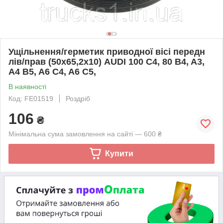
Ущільнення/герметик приводної вісі передн
лів/прав (50x65,2x10) AUDI 100 C4, 80 B4, A3,
A4 B5, A6 C4, A6 C5,
В наявності
Код: FE01519
Роздріб
106
₴
Мінімальна сума замовлення на сайті — 600 ₴
Купити