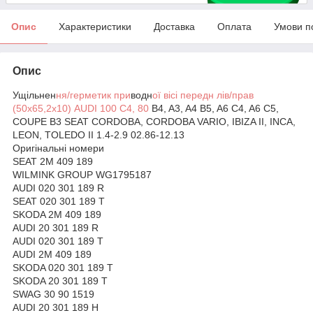
Опис
Характеристики
Доставка
Оплата
Умови п
Опис
Ущільнен
ня/герметик при
водн
ої вісі передн лів/прав
(50x65,2x10) AUDI 100 C4, 80
B4, A3, A4 B5, A6 C4, A6 C5,
COUPE B3 SEAT CORDOBA, CORDOBA VARIO, IBIZA II, INCA,
LEON, TOLEDO II 1.4-2.9 02.86-12.13
Оригінальні номери
SEAT 2M 409 189
WILMINK GROUP WG1795187
AUDI 020 301 189 R
SEAT 020 301 189 T
SKODA 2M 409 189
AUDI 20 301 189 R
AUDI 020 301 189 T
AUDI 2M 409 189
SKODA 020 301 189 T
SKODA 20 301 189 T
SWAG 30 90 1519
AUDI 20 301 189 H