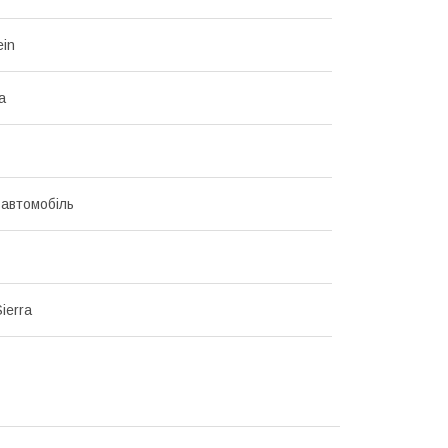
ein
а
 автомобіль
Sierra