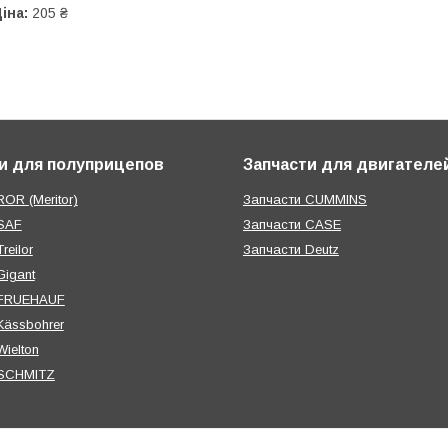
іна:
205 ₴
и для полуприцепов
Запчасти для двигателе
OR (Meritor)
Запчасти CUMMINS
SAF
Запчасти CASE
reilor
Запчасти Deutz
Gigant
 FRUEHAUF
Kässbohrer
ielton
 SCHMITZ