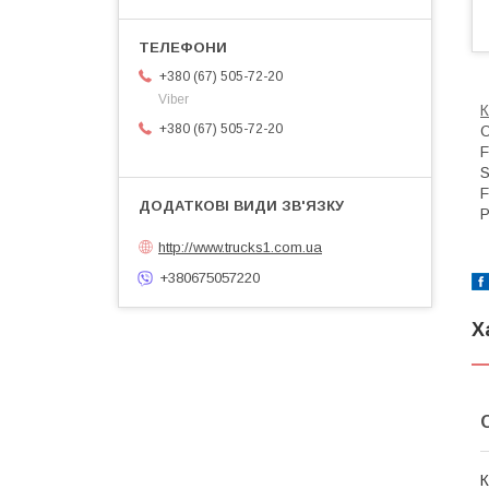
+380 (67) 505-72-20
Viber
К
+380 (67) 505-72-20
О
F
S
F
Р
http://www.trucks1.com.ua
+380675057220
Х
К