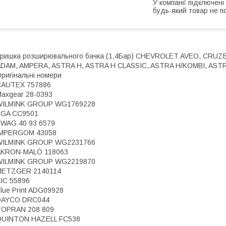
У компанії підключені
будь-який товар не п
ришка розширювального бачка (1,4Бар) CHEVROLET AVEO, CRUZ
DAM, AMPERA, ASTRA H, ASTRA H CLASSIC, ASTRA H/KOMBI, ASTRA 
ригінальні номери
CAUTEX 757886
axgear 28-0393
WILMINK GROUP WG1769228
BGA CC9501
WAG 40 93 6579
IMPERGOM 43058
WILMINK GROUP WG2231766
AKRON-MALÒ 118063
WILMINK GROUP WG2219870
METZGER 2140114
IC 55896
lue Print ADG09928
DAYCO DRC044
TOPRAN 208 809
QUINTON HAZELL FC538