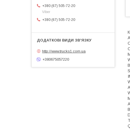
+380 (67) 505-72-20
Viber
+380 (67) 505-72-20
К
A
О
http://www.trucks1.com.ua
M
+380675057220
S
A
B