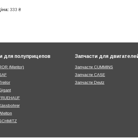
іна:
333 ₴
и для полуприцепов
Запчасти для двигателе
OR (Meritor)
Запчасти CUMMINS
SAF
Запчасти CASE
reilor
Запчасти Deutz
Gigant
 FRUEHAUF
Kässbohrer
ielton
 SCHMITZ