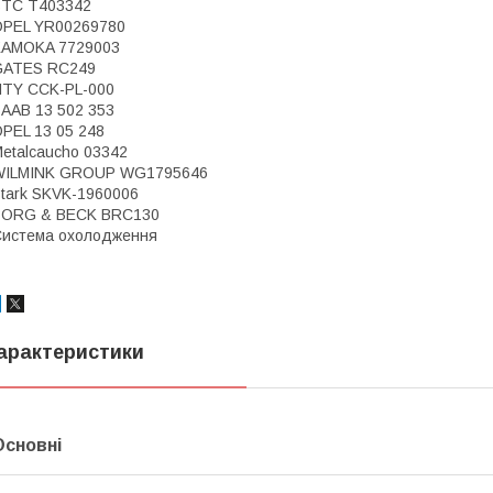
STC T403342
OPEL YR00269780
KAMOKA 7729003
GATES RC249
TY CCK-PL-000
AAB 13 502 353
PEL 13 05 248
etalcaucho 03342
WILMINK GROUP WG1795646
tark SKVK-1960006
BORG & BECK BRC130
истема охолодження
арактеристики
Основні