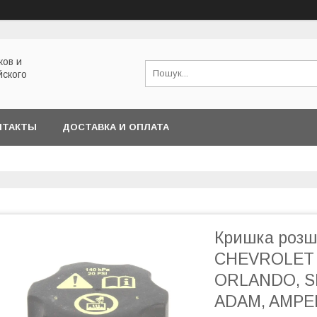
ков и
йского
НТАКТЫ
ДОСТАВКА И ОПЛАТА
Кришка розш
CHEVROLET 
ORLANDO, S
ADAM, AMPE