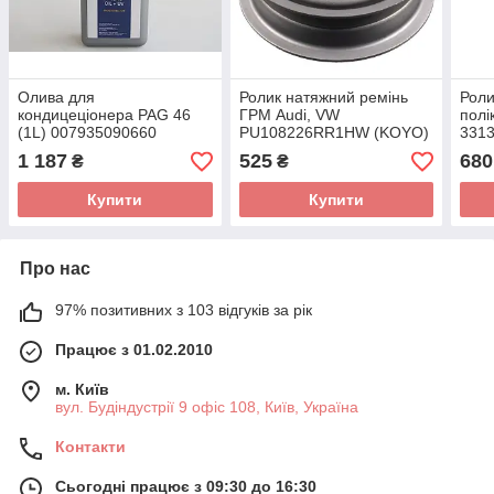
Олива для
Ролик натяжний ремінь
Роли
кондицеціонера PAG 46
ГРМ Audi, VW
полі
(1L) 007935090660
PU108226RR1HW (KOYO)
3313
(Magneti Marelli)
Marel
1 187
525
680
₴
₴
Купити
Купити
Про нас
97% позитивних з 103 відгуків за рік
Працює з 01.02.2010
м. Київ
вул. Будіндустрії 9 офіс 108, Київ, Україна
Контакти
Сьогодні працює з 09:30 до 16:30