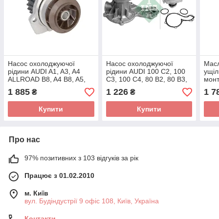
Насос охолоджуючої
Насос охолоджуючої
Масл
рідини AUDI A1, A3, A4
рідини AUDI 100 C2, 100
ущіл
ALLROAD B8, A4 B8, A5,
C3, 100 C4, 80 B2, 80 B3,
мон
A6 C7, Q3, Q5, TT SEAT
80 B4, 90 B3, A4 B5, A6
Easy
1 885
1 226
1 7
₴
₴
ALHAMBRA, ALTEA, ALTEA
C4, A6 C5,
B5, 
TT
Купити
Купити
Про нас
97% позитивних з 103 відгуків за рік
Працює з 01.02.2010
м. Київ
вул. Будіндустрії 9 офіс 108, Київ, Україна
Контакти