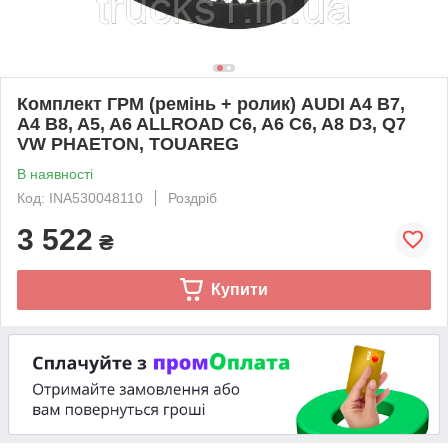
Комплект ГРМ (ремінь + ролик) AUDI A4 B7,
A4 B8, A5, A6 ALLROAD C6, A6 C6, A8 D3, Q7
VW PHAETON, TOUAREG
В наявності
Код: INA530048110
Роздріб
3 522
₴
Купити