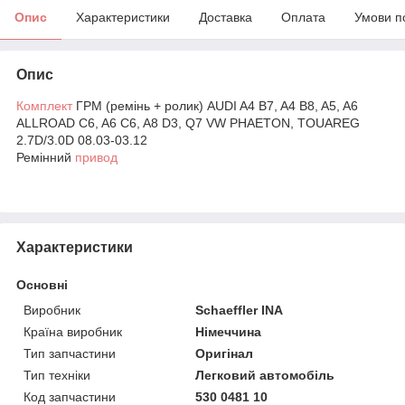
Опис
Характеристики
Доставка
Оплата
Умови п
Опис
Комплект
ГРМ (ремінь + ролик) AUDI A4 B7, A4 B8, A5, A6
ALLROAD C6, A6 C6, A8 D3, Q7 VW PHAETON, TOUAREG
2.7D/3.0D 08.03-03.12
Ремінний
привод
Характеристики
Основні
Виробник
Schaeffler INA
Країна виробник
Німеччина
Тип запчастини
Оригінал
Тип техніки
Легковий автомобіль
Код запчастини
530 0481 10