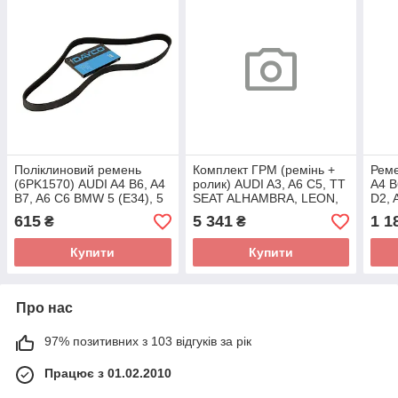
Поліклиновий ремень
Комплект ГРМ (ремінь +
Реме
(6PK1570) AUDI A4 B6, A4
ролик) AUDI A3, A6 C5, TT
A4 B
B7, A6 C6 BMW 5 (E34), 5
SEAT ALHAMBRA, LEON,
D2, 
(E60), 5 (E61), 6 (E63), 6
TOLEDO II SKODA
SKO
615
5 341
1 1
₴
₴
(E64), 7
OCTAVIA I VW BORA,
PASS
BORA
Купити
Купити
Про нас
97% позитивних з 103 відгуків за рік
Працює з 01.02.2010