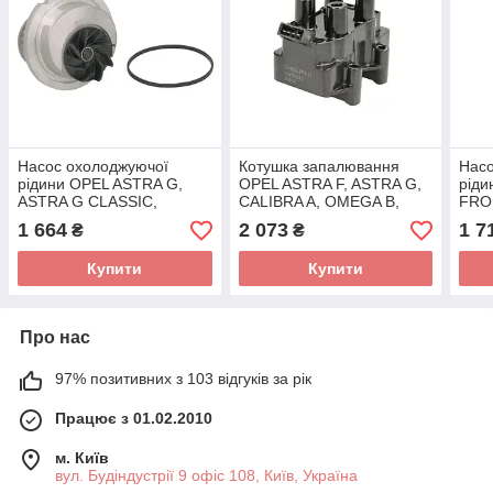
Насос охолоджуючої
Котушка запалювання
Насо
рідини OPEL ASTRA G,
OPEL ASTRA F, ASTRA G,
ріди
ASTRA G CLASSIC,
CALIBRA A, OMEGA B,
FRO
COMBO TOUR,
VECTRA A, VECTRA B 1.8-
SIG
1 664
2 073
1 7
₴
₴
COMBO/MINIVAN, CORSA
2.2 08.92-01.05
VEC
C, MERIVA A, VECTRA
VEC
Купити
Купити
Про нас
97% позитивних з 103 відгуків за рік
Працює з 01.02.2010
м. Київ
вул. Будіндустрії 9 офіс 108, Київ, Україна