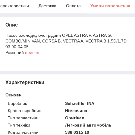
арактеристики
Доставка
Оплата
Умови повернення
Опис
Насос охолоджуючої рідини OPEL ASTRA F, ASTRA G,
COMBO/MINIVAN, CORSA B, VECTRA A, VECTRA B 1.5D/1.7D
03.90-04.05
Ремінний
привод
Характеристики
Основні
Виробник
Schaeffler INA
Країна виробник
Німеччина
Тип запчастини
Оригінал
Тип техніки
Легковий автомобіль
Код запчастини
538 0315 10