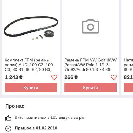
Комплект ГРМ (ремінь +
Ремень ГРМ VW Golf II/VW
Натя
ролик) AUDI 100 C2, 100
Passat/VW Polo 1.1/1.3i
регм
C3, 80 B1, 80 B2, 80 B3,
75-92/Audi 80 1.3 78-86
80 B
80 B4, COUPE B2, COUPE
(108x19) 1 987 949 067
SEA
1 243
266
821
₴
₴
B3 PORSCHE 924
(BOSCH)
CORD
Купити
Купити
Про нас
97% позитивних з 103 відгуків за рік
Працює з 01.02.2010