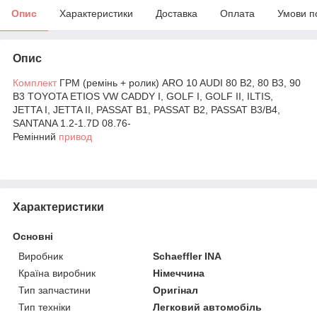
Опис
Характеристики
Доставка
Оплата
Умови п
Опис
Комплект
ГРМ (ремінь + ролик) ARO 10 AUDI 80 B2, 80 B3, 90
B3 TOYOTA ETIOS VW CADDY I, GOLF I, GOLF II, ILTIS,
JETTA I, JETTA II, PASSAT B1, PASSAT B2, PASSAT B3/B4,
SANTANA 1.2-1.7D 08.76-
Ремінний
привод
Характеристики
Основні
Виробник
Schaeffler INA
Країна виробник
Німеччина
Тип запчастини
Оригінал
Тип техніки
Легковий автомобіль