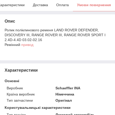
арактеристики
Доставка
Оплата
Умови повернення
Опис
Ролик поліклинового ременя LAND ROVER DEFENDER,
DISCOVERY III, RANGE ROVER III, RANGE ROVER SPORT I
2.4D-4.4D 03.02-02.16
Ремінний
привод
Характеристики
Основні
Виробник
Schaeffler INA
Країна виробник
Німеччина
Тип запчастини
Оригінал
Користувальницькі характеристики
Тип техніки
Легковий автомобіль