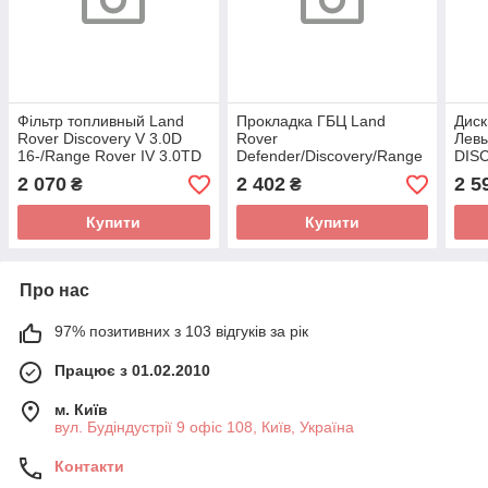
Фільтр топливный Land
Прокладка ГБЦ Land
Диск
Rover Discovery V 3.0D
Rover
Лев
16-/Range Rover IV 3.0TD
Defender/Discovery/Range
DISC
12- F 026 402 224
Rover 2.0D 14- (2 метки)
DIS
2 070
2 402
2 5
₴
₴
(BOSCH)
(1.40mm) 207.130
ROVE
(ELRING)
07.0
Купити
Купити
(TR
Про нас
97% позитивних з 103 відгуків за рік
Працює з 01.02.2010
м. Київ
вул. Будіндустрії 9 офіс 108, Київ, Україна
Контакти