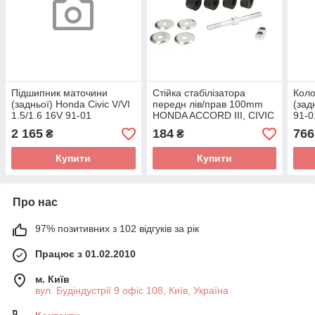
Підшипник маточини
Стійка стабілізатора
Коло
(задньої) Honda Civic V/VI
передн лів/прав 100mm
(зад
1.5/1.6 16V 91-01
HONDA ACCORD III, CIVIC
91-0
ADH28340 (Blue Print)
II, CIVIC IV, CIVIC V, CIVIC
92/R
2 165
184
766
₴
₴
VI, CIVIC VII, CRX II, CRX
131
III,
Купити
Купити
Про нас
97% позитивних з 102 відгуків за рік
Працює з 01.02.2010
м. Київ
вул. Будіндустрії 9 офіс 108, Київ, Україна