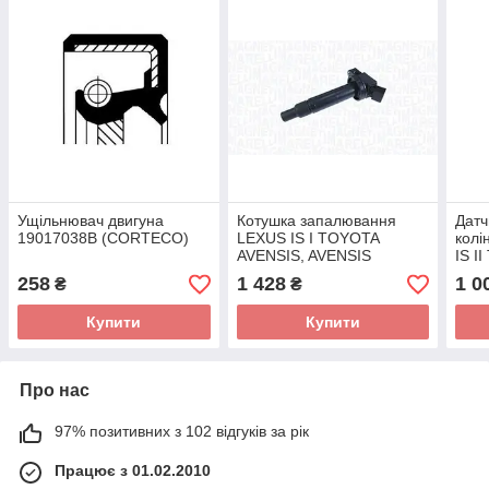
Ущільнювач двигуна
Котушка запалювання
Датч
19017038B (CORTECO)
LEXUS IS I TOYOTA
колі
AVENSIS, AVENSIS
IS I
VERSO, CAMRY,
AVE
258
1 428
1 0
₴
₴
COROLLA, LAND
4 II
CRUISER PRADO, PREVIA
Купити
Купити
II,
Про нас
97% позитивних з 102 відгуків за рік
Працює з 01.02.2010