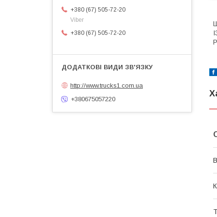
+380 (67) 505-72-20
Viber
Ш
I
+380 (67) 505-72-20
Р
http://www.trucks1.com.ua
Х
+380675057220
В
К
Т