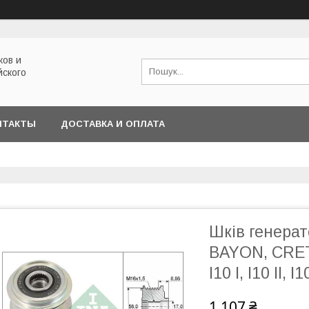
ков и
йского
НТАКТЫ
ДОСТАВКА И ОПЛАТА
Шків генера
BAYON, CRET
I10 I, I10 II, I
1 107 ₴