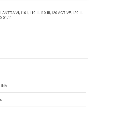
VI, I10 I, I10 II, I10 III, I20 ACTIVE, I20 II,
0 01.11-
r INA
а