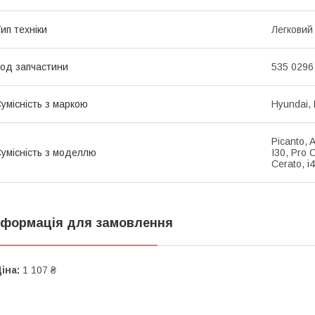
ип техніки
Легковий
од запчастини
535 0296
умісність з маркою
Hyundai, 
Picanto, 
умісність з моделлю
I30, Pro 
Cerato, i
нформація для замовлення
іна:
1 107 ₴