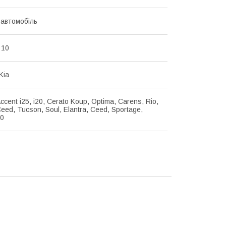
 автомобіль
 10
Kia
Accent i25, i20, Cerato Koup, Optima, Carens, Rio,
Ceed, Tucson, Soul, Elantra, Ceed, Sportage,
40