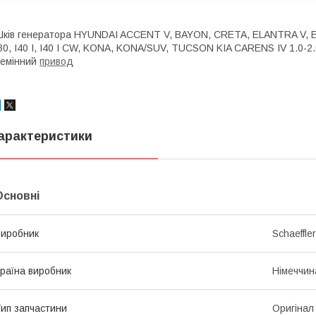
ків генератора HYUNDAI ACCENT V, BAYON, CRETA, ELANTRA V, ELANTRA 
30, I40 I, I40 I CW, KONA, KONA/SUV, TUCSON KIA CARENS IV 1.0-2.
емінний
привод
арактеристики
Основні
иробник
Schaeffle
раїна виробник
Німеччин
ип запчастини
Оригінал