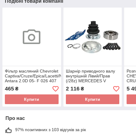
Подібні товари компанії
Фільтр масляний Chevrolet
Шарнір приводного валу
Розп
Captiva/Cruze/Epica/Lacetti/Nubira/Opel
внутрішній Лівий/Прав
CHE
Antara 2.0D 05- F 026 407
(/28z) MERCEDES V
CRUZ
071 (BOSCH)
(638/2), VITO (W638)
NUB
465
2 116
5 4
₴
₴
OPEL OMEGA A,
2.0D
SENATOR A,
218
Купити
Купити
Про нас
97% позитивних з 103 відгуків за рік