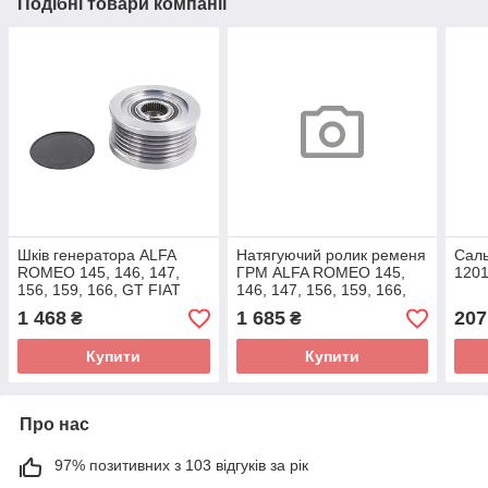
Подібні товари компанії
Шків генератора ALFA
Натягуючий ролик ременя
Саль
ROMEO 145, 146, 147,
ГРМ ALFA ROMEO 145,
120
156, 159, 166, GT FIAT
146, 147, 156, 159, 166,
BRAVA, BRAVO I, BRAVO
BRERA, GIULIETTA, GT,
1 468
1 685
207
₴
₴
II, CROMA, DOBLO,
MITO, SPIDER
Купити
Купити
Про нас
97% позитивних з 103 відгуків за рік