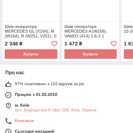
Шків генератора
Шків генератора
Шків
MERCEDES GL (X164), M
MERCEDES A (W168),
10 (
(W164), R (W251, V251), S
VANEO (414) 1.6-2.1
(W221) 3.0D 07.05-12.14
07.98-07.05 535 0011 10
2 346
1 472
1 6
₴
₴
535 0108 10 (INA)
(INA)
Купити
Купити
Про нас
97% позитивних з 102 відгуків за рік
Працює з 01.02.2010
м. Київ
вул. Будіндустрії 9 офіс 108, Київ, Україна
Контакти
Сьогодні вихідний