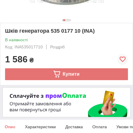
Шків генератора 535 0177 10 (INA)
В наявності
Код: INA535017710
Роздріб
1 586
₴
Купити
Опис
Характеристики
Доставка
Оплата
Умови п