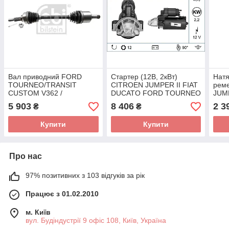
Вал приводний FORD
Стартер (12В, 2кВт)
Натя
TOURNEO/TRANSIT
CITROEN JUMPER II FIAT
рем
CUSTOM V362 /
DUCATO FORD TOURNEO
JUM
V36330872 (FEBI)
CUSTOM V362, TRANSIT,
FOR
5 903
8 406
2 3
₴
₴
TRANSIT CUSTOM V362,
CUS
TRA
Купити
Купити
Про нас
97% позитивних з 103 відгуків за рік
Працює з 01.02.2010
м. Київ
вул. Будіндустрії 9 офіс 108, Київ, Україна