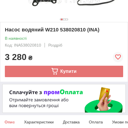
Насос водяний W210 538020810 (INA)
В наявності
Код: INA538020810
Роздріб
3 280
₴
Купити
Опис
Характеристики
Доставка
Оплата
Умови п