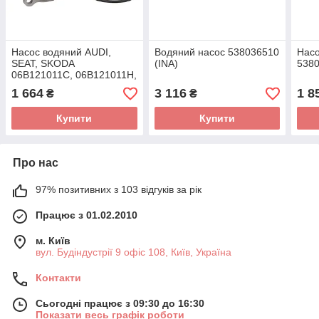
Насос водяний AUDI,
Водяний насос 538036510
Насо
SEAT, SKODA
(INA)
5380
06B121011C, 06B121011H,
06B121011M Ruville 65416
1 664
3 116
1 8
₴
₴
(пр-во INA) 538008810
(INA)
Купити
Купити
Про нас
97% позитивних з 103 відгуків за рік
Працює з 01.02.2010
м. Київ
вул. Будіндустрії 9 офіс 108, Київ, Україна
Контакти
Сьогодні працює з 09:30 до 16:30
Показати весь графік роботи