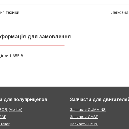
ип техніки
Легковий
нформація для замовлення
іна:
1 655 ₴
и для полуприцепов
Запчасти для двигателе
OR (Meritor)
Запчасти CUMMINS
SAF
Запчасти CASE
reilor
Запчасти Deutz