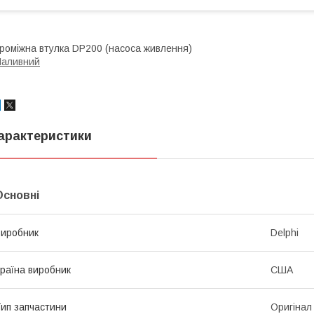
роміжна втулка DP200 (насоса живлення)
Паливний
арактеристики
Основні
иробник
Delphi
раїна виробник
США
ип запчастини
Оригінал