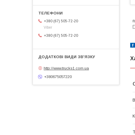
п
+380 (67) 505-72-20
Viber
+380 (67) 505-72-20
Х
http://www.trucks1.com.ua
+380675057220
В
К
Т