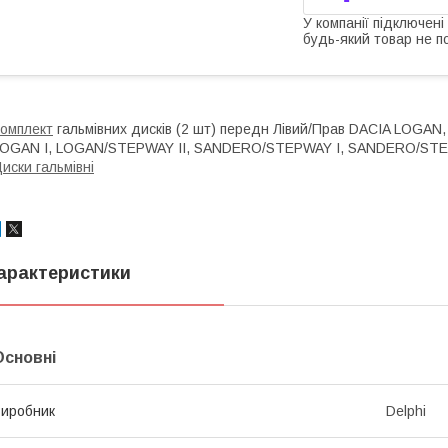
У компанії підключені
будь-який товар не п
омплект
гальмівних дисків (2 шт) передн Лівий/Прав DACIA LOGA
OGAN I, LOGAN/STEPWAY II, SANDERO/STEPWAY I, SANDERO/STEPW
иски гальмівні
арактеристики
Основні
иробник
Delphi