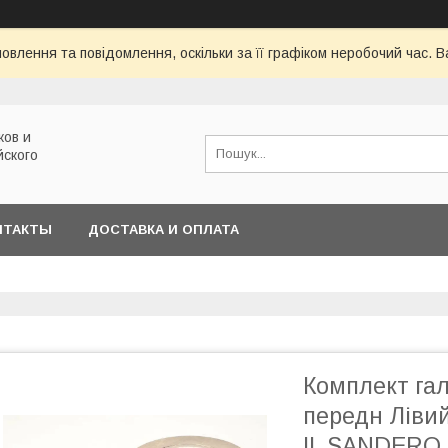
овлення та повідомлення, оскільки за її графіком неробочий час.
ков и
йского
НТАКТЫ
ДОСТАВКА И ОПЛАТА
Комплект гал
передн Ліви
II, SANDERO