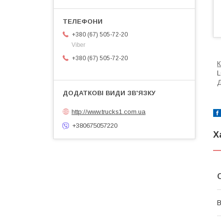
+380 (67) 505-72-20
Viber
+380 (67) 505-72-20
К
L
Д
http://www.trucks1.com.ua
+380675057220
Х
В