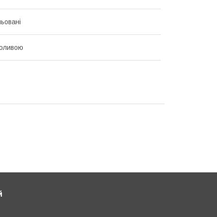
ьовані
 оливою
й