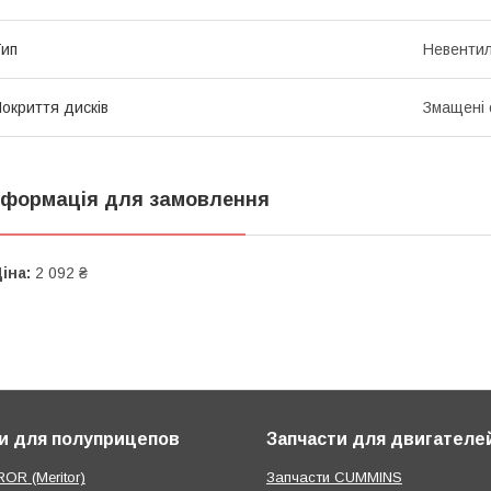
ип
Невентил
окриття дисків
Змащені
нформація для замовлення
іна:
2 092 ₴
и для полуприцепов
Запчасти для двигателе
OR (Meritor)
Запчасти CUMMINS