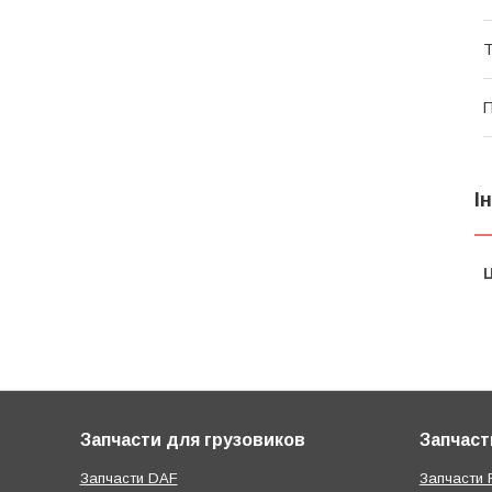
Т
П
І
Ц
Запчасти для грузовиков
Запчаст
Запчасти DAF
Запчасти R