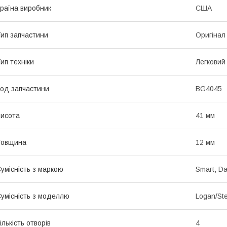
раїна виробник
США
ип запчастини
Оригінал
ип техніки
Легковий
од запчастини
BG4045
исота
41 мм
Товщина
12 мм
умісність з маркою
Smart, Da
умісність з моделлю
Logan/St
ількість отворів
4