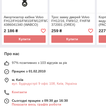
Амортизатор кабіни Volvo
Трос замку дверей Volvo
Корп
FH12/FH16/FM10/FM12/FM7/FM9
FH12/16, FM9/12, FH/FM
виду
4386041340 (WABCO)
372001 (OREX)
(PA
2 186
259
227
₴
₴
Купити
Купити
Про нас
97% позитивних з 103 відгуків за рік
Працює з 01.02.2010
м. Київ
вул. Будіндустрії 9 офіс 108, Київ, Україна
Контакти
Сьогодні працює з 09:30 до 16:30
Показати весь графік роботи