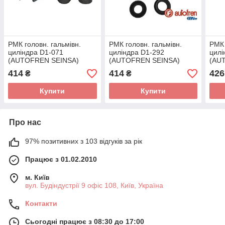
РМК головн. гальмівн.
РМК головн. гальмівн.
РМК 
циліндра D1-071
циліндра D1-292
цилі
(AUTOFREN SEINSA)
(AUTOFREN SEINSA)
(AU
414
414
426
₴
₴
Купити
Купити
Про нас
97% позитивних з 103 відгуків за рік
Працює з 01.02.2010
м. Київ
вул. Будіндустрії 9 офіс 108, Київ, Україна
Контакти
Сьогодні працює з 08:30 до 17:00