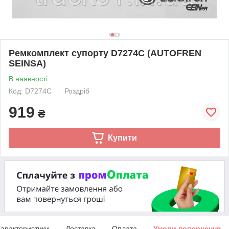
Ремкомплект супорту D7274C (AUTOFREN
SEINSA)
В наявності
Код: D7274C
Роздріб
919
₴
Купити
арактеристики
Доставка
Оплата
Умови повернення