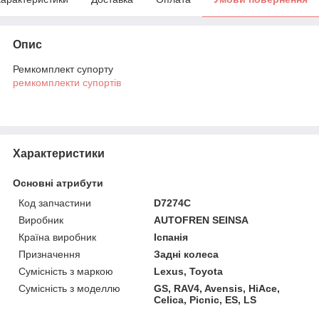
Опис
Ремкомплект супорту
ремкомплекти супортів
Характеристики
Основні атрибути
Код запчастини
D7274C
Виробник
AUTOFREN SEINSA
Країна виробник
Іспанія
Призначення
Задні колеса
Сумісність з маркою
Lexus, Toyota
Сумісність з моделлю
GS, RAV4, Avensis, HiAce,
Celica, Picnic, ES, LS