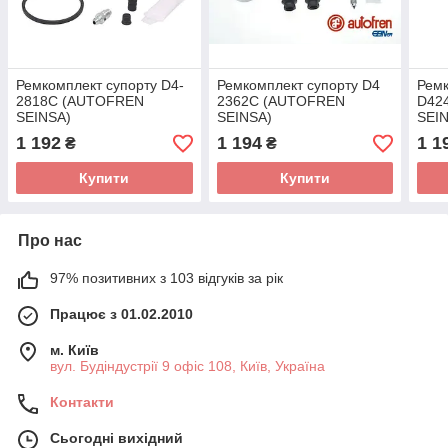
Ремкомплект супорту D4-
Ремкомплект супорту D4
Ремк
2818C (AUTOFREN
2362C (AUTOFREN
D42
SEINSA)
SEINSA)
SEI
1 192
1 194
1 1
₴
₴
Купити
Купити
Про нас
97% позитивних з 103 відгуків за рік
Працює з 01.02.2010
м. Київ
вул. Будіндустрії 9 офіс 108, Київ, Україна
Контакти
Сьогодні вихідний