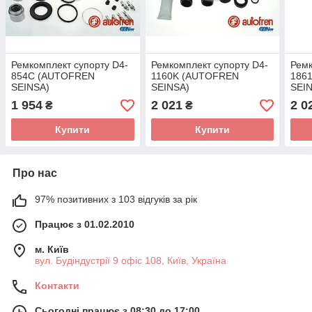
Ремкомплект супорту D4-
Ремкомплект супорту D4-
Ремк
854C (AUTOFREN
1160K (AUTOFREN
186
SEINSA)
SEINSA)
SEI
1 954
2 021
2 0
₴
₴
Купити
Купити
Про нас
97% позитивних з 103 відгуків за рік
Працює з 01.02.2010
м. Київ
вул. Будіндустрії 9 офіс 108, Київ, Україна
Контакти
Сьогодні працює з 08:30 до 17:00