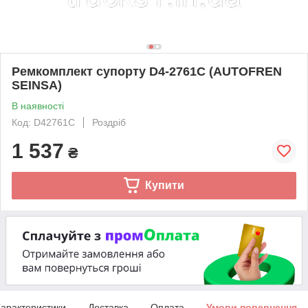
Ремкомплект супорту D4-2761C (AUTOFREN
SEINSA)
В наявності
Код: D42761C
Роздріб
1 537
₴
Купити
арактеристики
Доставка
Оплата
Умови повернення