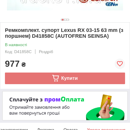
Ремкомплект. супорт Lexus RX 03-15 63 mm (з
поршнем) D41858C (AUTOFREN SEINSA)
В наявності
Код: D41858C
Роздріб
977
₴
Купити
арактеристики
Доставка
Оплата
Умови повернення