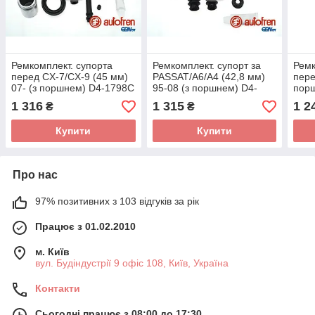
Ремкомплект. супорта
Ремкомплект. супорт за
Ремк
перед CX-7/CX-9 (45 мм)
PASSAT/A6/A4 (42,8 мм)
пере
07- (з поршнем) D4-1798C
95-08 (з поршнем) D4-
пор
(AUTOFREN SEINSA)
1380C (AUTOFREN
(AU
1 316
1 315
1 2
₴
₴
SEINSA)
Купити
Купити
Про нас
97% позитивних з 103 відгуків за рік
Працює з 01.02.2010
м. Київ
вул. Будіндустрії 9 офіс 108, Київ, Україна
Контакти
Сьогодні працює з 08:00 до 17:30