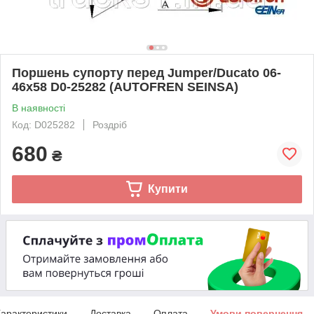
Поршень супорту перед Jumper/Ducato 06-
46x58 D0-25282 (AUTOFREN SEINSA)
В наявності
Код: D025282
Роздріб
680
₴
Купити
арактеристики
Доставка
Оплата
Умови повернення