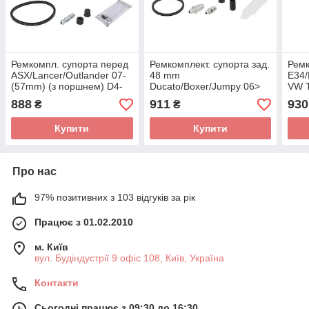
Ремкомпл. супорта перед
Ремкомплект. супорта зад.
Ремк
ASX/Lancer/Outlander 07-
48 mm
E34/
(57mm) (з поршнем) D4-
Ducato/Boxer/Jumpy 06>
VW T
2227C (AUTOFREN
(+поршень) D4-1589C
пор
888
911
930
₴
₴
SEINSA)
(AUTOFREN SEINSA)
(AU
Купити
Купити
Про нас
97% позитивних з 103 відгуків за рік
Працює з 01.02.2010
м. Київ
вул. Будіндустрії 9 офіс 108, Київ, Україна
Контакти
Сьогодні працює з 09:30 до 16:30