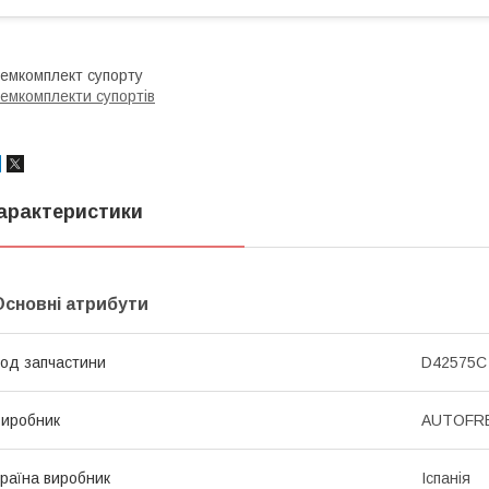
емкомплект супорту
емкомплекти супортів
арактеристики
Основні атрибути
од запчастини
D42575C
иробник
AUTOFRE
раїна виробник
Іспанія