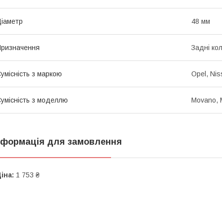
іаметр
48 мм
ризначення
Задні ко
умісність з маркою
Opel, Nis
умісність з моделлю
Movano, 
нформація для замовлення
іна:
1 753 ₴