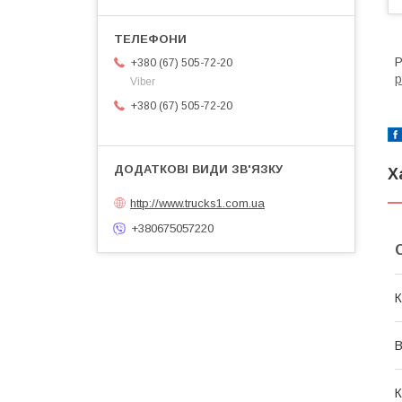
Р
+380 (67) 505-72-20
р
Viber
+380 (67) 505-72-20
Х
http://www.trucks1.com.ua
+380675057220
К
В
К