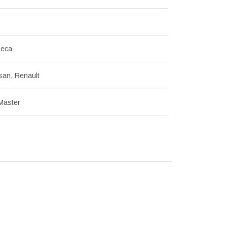
леса
san, Renault
Master