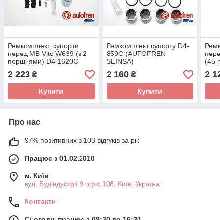
Ремкомплект. супорти
Ремкомплект супорту D4-
Ремк
перед MB Vito W639 (з 2
859C (AUTOFREN
пере
поршнями) D4-1620C
SEINSA)
(45 
(AUTOFREN SEINSA)
4 шт
2 223
2 160
2 1
₴
₴
(AU
Купити
Купити
Про нас
97% позитивних з 103 відгуків за рік
Працює з 01.02.2010
м. Київ
вул. Будіндустрії 9 офіс 108, Київ, Україна
Контакти
Сьогодні працює з 09:30 до 16:30