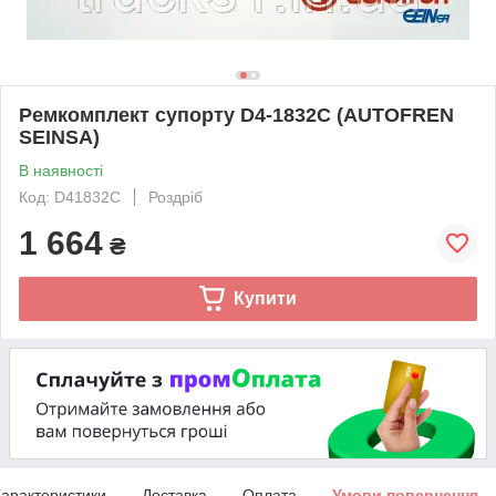
Ремкомплект супорту D4-1832C (AUTOFREN
SEINSA)
В наявності
Код: D41832C
Роздріб
1 664
₴
Купити
арактеристики
Доставка
Оплата
Умови повернення