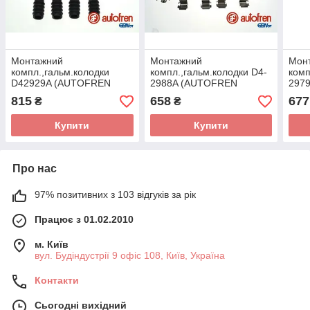
Монтажний
Монтажний
Мон
компл.,гальм.колодки
компл.,гальм.колодки D4-
комп
D42929A (AUTOFREN
2988A (AUTOFREN
297
SEINSA)
SEINSA)
SEI
815
658
677
₴
₴
Купити
Купити
Про нас
97% позитивних з 103 відгуків за рік
Працює з 01.02.2010
м. Київ
вул. Будіндустрії 9 офіс 108, Київ, Україна
Контакти
Сьогодні вихідний