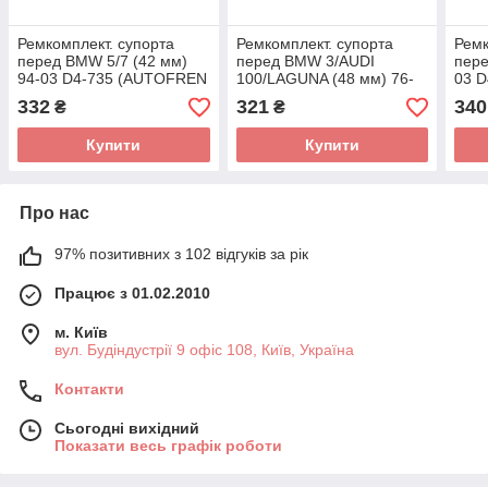
Ремкомплект. супорта
Ремкомплект. супорта
Ремк
перед BMW 5/7 (42 мм)
перед BMW 3/AUDI
пере
94-03 D4-735 (AUTOFREN
100/LAGUNA (48 мм) 76-
03 
SEINSA)
01 D4-205 (AUTOFREN
SEI
332
321
340
₴
₴
SEINSA)
Купити
Купити
Про нас
97% позитивних з 102 відгуків за рік
Працює з 01.02.2010
м. Київ
вул. Будіндустрії 9 офіс 108, Київ, Україна
Контакти
Сьогодні вихідний
Показати весь графік роботи