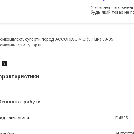
У компанії підключені
будь-який товар не п
емкомплект. супорти перед ACCORD/CIVIC (57 мм) 98-05
емкомплекти супортів
арактеристики
Основні атрибути
од запчастини
D4625
иробник
AUTOFRE