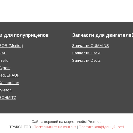
и для полуприцепов
Запчасти для двигателе
OR (Meritor)
Запчасти CUMMINS
SAF
Запчасти CASE
reilor
Запчасти Deutz
Gigant
 FRUEHAUF
Kässbohrer
ielton
 SCHMITZ
Сайт створений на маркетплейсі
Prom.ua
ТРАКС1 ТОВ |
Поскаржитися на контент
|
Політика конфіденційності