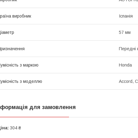
раїна виробник
Іспанія
іаметр
57 мм
ризначення
Передні 
умісність з маркою
Honda
умісність з моделлю
Accord, C
нформація для замовлення
іна:
304 ₴