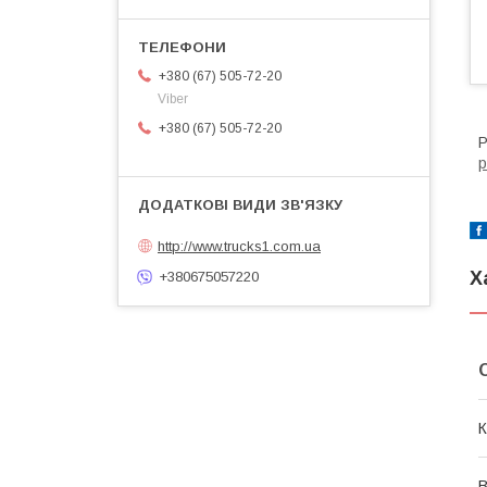
+380 (67) 505-72-20
Viber
+380 (67) 505-72-20
Р
р
http://www.trucks1.com.ua
Х
+380675057220
К
В