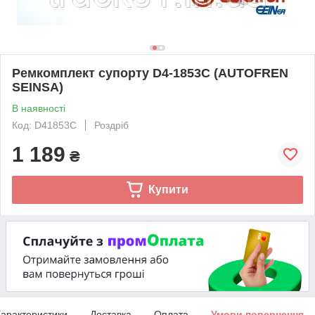
Ремкомплект супорту D4-1853C (AUTOFREN
SEINSA)
В наявності
Код: D41853C
Роздріб
1 189
₴
Купити
арактеристики
Доставка
Оплата
Умови повернення