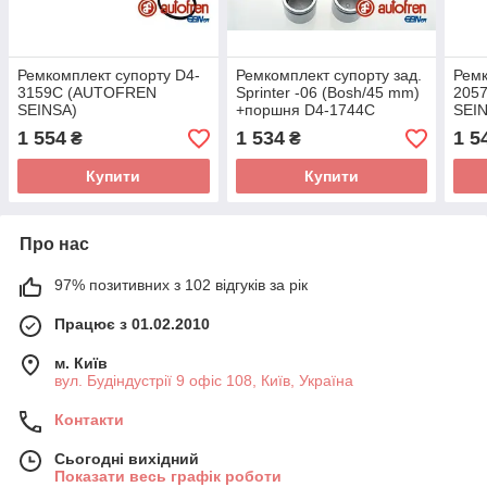
Ремкомплект супорту D4-
Ремкомплект супорту зад.
Ремк
3159C (AUTOFREN
Sprinter -06 (Bosh/45 mm)
205
SEINSA)
+поршня D4-1744C
SEI
(AUTOFREN SEINSA)
1 554
1 534
1 5
₴
₴
Купити
Купити
Про нас
97% позитивних з 102 відгуків за рік
Працює з 01.02.2010
м. Київ
вул. Будіндустрії 9 офіс 108, Київ, Україна
Контакти
Сьогодні вихідний
Показати весь графік роботи