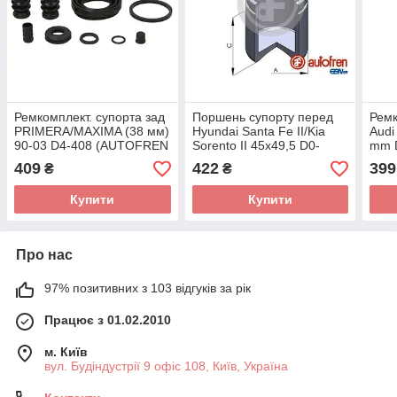
Ремкомплект. супорта зад
Поршень супорту перед
Ремк
PRIMERA/MAXIMA (38 мм)
Hyundai Santa Fe II/Kia
Audi
90-03 D4-408 (AUTOFREN
Sorento II 45x49,5 D0-
mm 
SEINSA)
25431 (AUTOFREN
SEI
409
422
399
₴
₴
SEINSA)
Купити
Купити
Про нас
97% позитивних з 103 відгуків за рік
Працює з 01.02.2010
м. Київ
вул. Будіндустрії 9 офіс 108, Київ, Україна