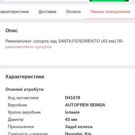
арактеристики
Доставка
Оплата
Умови повернення
Опис
Ремкомплект. супорта зад SANTA FE/SORENTO (43 мм) 09-
ремкомплекти супортів
Характеристики
Основні атрибути
Код запчастини
D41678
Виробник
AUTOFREN SEINSA
Країна виробник
Іспанія
Діаметр
43 мм
Призначення
Задні колеса
Сумісність з маркою
Hyundai, Kia