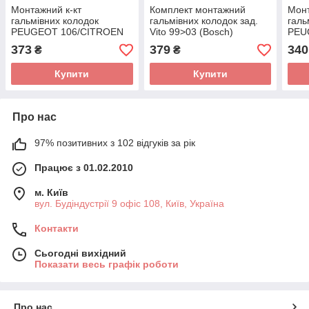
Монтажний к-кт
Комплект монтажний
Монт
гальмівних колодок
гальмівних колодок зад.
галь
PEUGEOT 106/CITROEN
Vito 99>03 (Bosch)
PEU
AX 86-04 D42354A
D42566A (AUTOFREN
02 
373
379
340
₴
₴
(AUTOFREN SEINSA)
SEINSA)
SEI
Купити
Купити
Про нас
97% позитивних з 102 відгуків за рік
Працює з 01.02.2010
м. Київ
вул. Будіндустрії 9 офіс 108, Київ, Україна
Контакти
Сьогодні вихідний
Показати весь графік роботи
Про нас