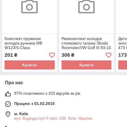
Комплект пружинок
Ремкомплект колодок
Датч
колодок ручника MB
стоякового гальму Skoda
знос
W123/S-Class
Roomster/VW Golf III 93-15
473 
(W116/W126)/SL -91 1 987
1 987 475 110 (BOSCH)
201
306
173
₴
₴
475 076 (BOSCH)
Купити
Купити
Про нас
97% позитивних з 103 відгуків за рік
Працює з 01.02.2010
м. Київ
вул. Будіндустрії 9 офіс 108, Київ, Україна