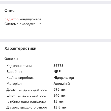
Опис
радіатор
кондиціонера
Система охолодження
Характеристики
Основні
Код запчастини
35773
Виробник
NRF
Країна виробник
Нідерланди
Матеріал
Алюміній
Довжина ядра радіатора
575 мм
Ширина ядра радіатора
340 мм
Глибина ядра радіатора
18 мм
Діаметр вихідного отвору
13.8 мм