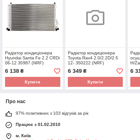
Радіатор кондиціонера
Радіатор кондиціонера
Раді
Hyundai Santa Fe 2.2 CRDi
Toyota Rav4 2.0/2.2D/2.5
осуш
06-12 35987 (NRF)
12- 350222 (NRF)
H/Za
04-1
6 138
6 349
6 3
₴
₴
Купити
Купити
Про нас
97% позитивних з 103 відгуків за рік
Працює з 01.02.2010
м. Київ