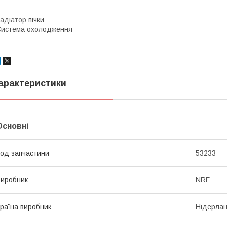
адіатор
пічки
истема охолодження
арактеристики
Основні
од запчастини
53233
иробник
NRF
раїна виробник
Нідерла