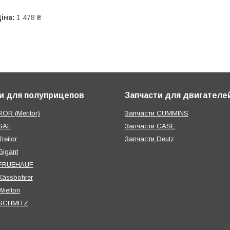
іна:
1 478 ₴
и для полуприцепов
Запчасти для двигателе
OR (Meritor)
Запчасти CUMMINS
SAF
Запчасти CASE
reilor
Запчасти Deutz
Gigant
 FRUEHAUF
Kässbohrer
ielton
 SCHMITZ