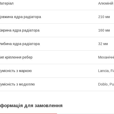
атеріал
Алюміній
овжина ядра радіатора
210 мм
ирина ядра радіатора
160 мм
либина ядра радіатора
32 мм
ип кріплення ребер
Механічн
умісність з маркою
Lancia, Fi
умісність з моделлю
Doblo, Pu
нформація для замовлення