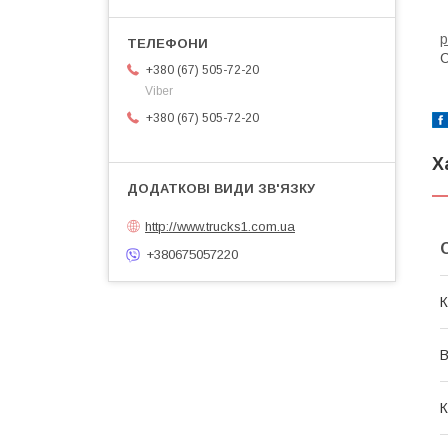
р
С
+380 (67) 505-72-20
Viber
+380 (67) 505-72-20
Х
http://www.trucks1.com.ua
+380675057220
К
В
К