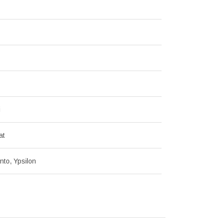
і
at
nto, Ypsilon