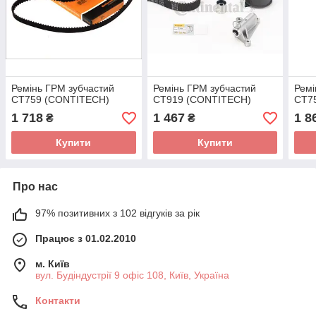
Ремінь ГРМ зубчастий
Ремінь ГРМ зубчастий
Ремі
CT759 (CONTITECH)
CT919 (CONTITECH)
CT7
1 718
1 467
1 8
₴
₴
Купити
Купити
Про нас
97% позитивних з 102 відгуків за рік
Працює з 01.02.2010
м. Київ
вул. Будіндустрії 9 офіс 108, Київ, Україна
Контакти