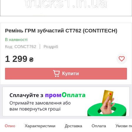
Ремінь ГРМ зубчастий CT762 (CONTITECH)
В наявності
Код: CONCT762
Роздріб
1 299
₴
Купити
Опис
Характеристики
Доставка
Оплата
Умови п