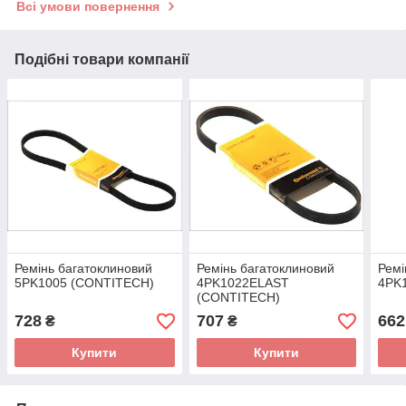
Всі умови повернення
Подібні товари компанії
Ремінь багатоклиновий
Ремінь багатоклиновий
Ремі
5PK1005 (CONTITECH)
4PK1022ELAST
4PK
(CONTITECH)
728
707
662
₴
₴
Купити
Купити