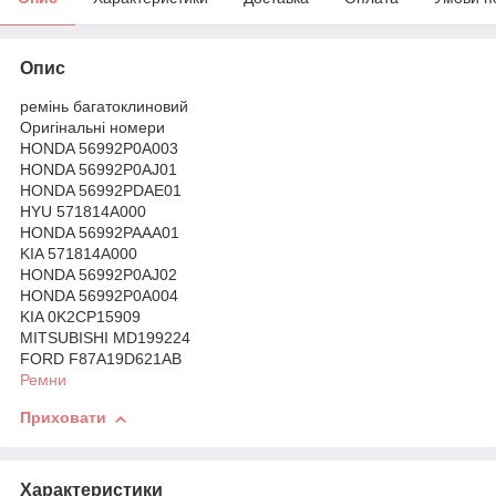
Опис
ремінь багатоклиновий
Оригінальні номери
HONDA 56992P0A003
HONDA 56992P0AJ01
HONDA 56992PDAE01
HYU 571814A000
HONDA 56992PAAA01
KIA 571814A000
HONDA 56992P0AJ02
HONDA 56992P0A004
KIA 0K2CP15909
MITSUBISHI MD199224
FORD F87A19D621AB
Ремни
Приховати
Характеристики