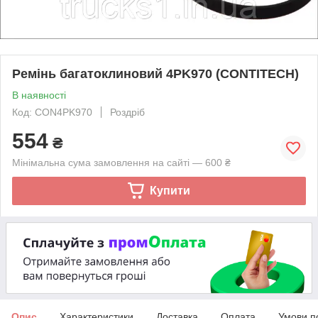
Ремінь багатоклиновий 4PK970 (CONTITECH)
В наявності
Код: CON4PK970
Роздріб
554
₴
Мінімальна сума замовлення на сайті — 600 ₴
Купити
Опис
Характеристики
Доставка
Оплата
Умови п