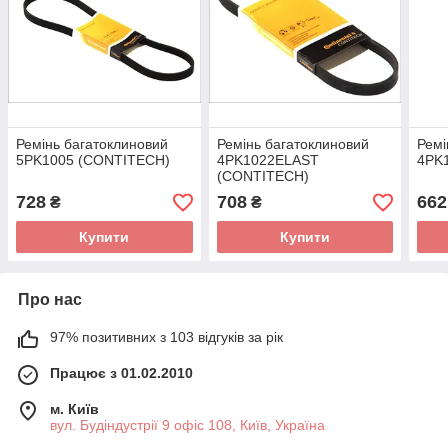
Ремінь багатоклиновий
Ремінь багатоклиновий
Ремі
5PK1005 (CONTITECH)
4PK1022ELAST
4PK
(CONTITECH)
728
708
662
₴
₴
Купити
Купити
Про нас
97% позитивних з 103 відгуків за рік
Працює з 01.02.2010
м. Київ
вул. Будіндустрії 9 офіс 108, Київ, Україна