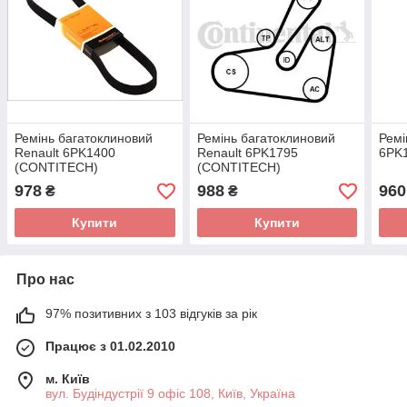
Ремінь багатоклиновий
Ремінь багатоклиновий
Ремі
Renault 6PK1400
Renault 6PK1795
6PK
(CONTITECH)
(CONTITECH)
978
988
960
₴
₴
Купити
Купити
Про нас
97% позитивних з 103 відгуків за рік
Працює з 01.02.2010
м. Київ
вул. Будіндустрії 9 офіс 108, Київ, Україна