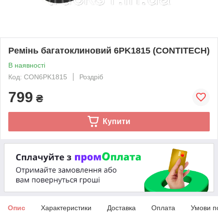
Ремінь багатоклиновий 6PK1815 (CONTITECH)
В наявності
Код: CON6PK1815
Роздріб
799
₴
Купити
Опис
Характеристики
Доставка
Оплата
Умови п