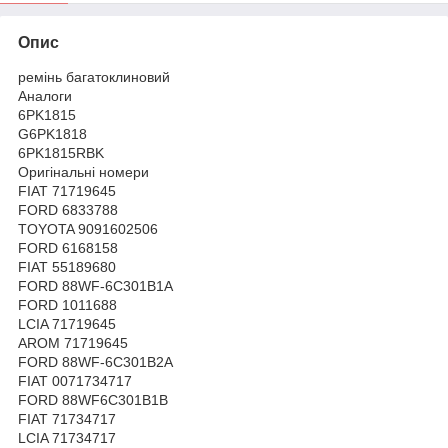
Опис
ремінь багатоклиновий
Аналоги
6PK1815
G6PK1818
6PK1815RBK
Оригінальні номери
FIAT 71719645
FORD 6833788
TOYOTA 9091602506
FORD 6168158
FIAT 55189680
FORD 88WF-6C301B1A
FORD 1011688
LCIA 71719645
AROM 71719645
FORD 88WF-6C301B2A
FIAT 0071734717
FORD 88WF6C301B1B
FIAT 71734717
LCIA 71734717