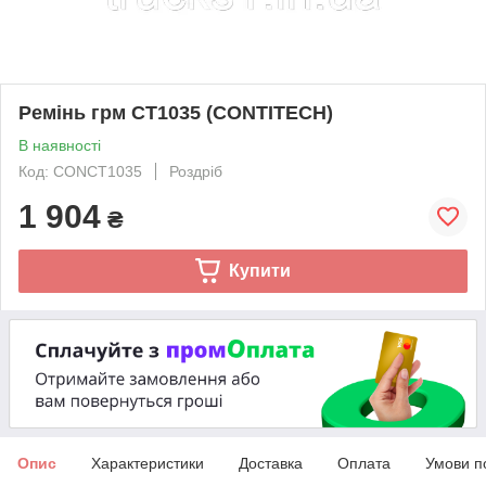
Ремінь грм CT1035 (CONTITECH)
В наявності
Код: CONCT1035
Роздріб
1 904
₴
Купити
Опис
Характеристики
Доставка
Оплата
Умови п