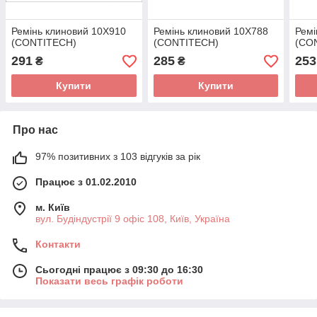
Ремінь клиновий 10X910
Ремінь клиновий 10X788
Ремі
(CONTITECH)
(CONTITECH)
(CO
291
285
253
₴
₴
Купити
Купити
Про нас
97% позитивних з 103 відгуків за рік
Працює з 01.02.2010
м. Київ
вул. Будіндустрії 9 офіс 108, Київ, Україна
Контакти
Сьогодні працює з 09:30 до 16:30
Показати весь графік роботи