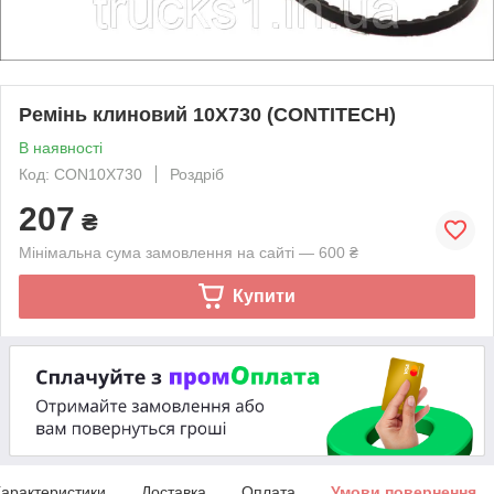
Ремінь клиновий 10X730 (CONTITECH)
В наявності
Код: CON10X730
Роздріб
207
₴
Мінімальна сума замовлення на сайті — 600 ₴
Купити
арактеристики
Доставка
Оплата
Умови повернення