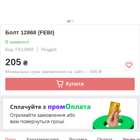
Болт 12868 (FEBI)
В наявності
Код: FE12868
Роздріб
205
₴
Мінімальна сума замовлення на сайті — 600 ₴
Купити
Опис
Характеристики
Доставка
Оплата
Умови п