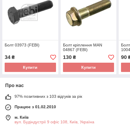
Болт 03973 (FEBI)
Болт кріплення MAN
Болт
04867 (FEBI)
1004
34
130
90
₴
₴
Купити
Купити
Про нас
97% позитивних з 103 відгуків за рік
Працює з 01.02.2010
м. Київ
вул. Будіндустрії 9 офіс 108, Київ, Україна